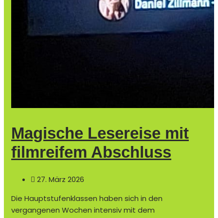
Magische Lesereise mit
filmreifem Abschluss
27. März 2026
Die Hauptstufenklassen haben sich in den
vergangenen Wochen intensiv mit dem