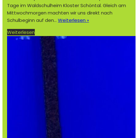
Tage im Waldschulheim Kloster Schöntal. Gleich am
Mittwochmorgen machten wir uns direkt nach
D
Schulbeginn auf den…
Weiterlesen »
r
Weiterlesen
e
i
e
r
l
e
b
n
i
s
r
e
i
c