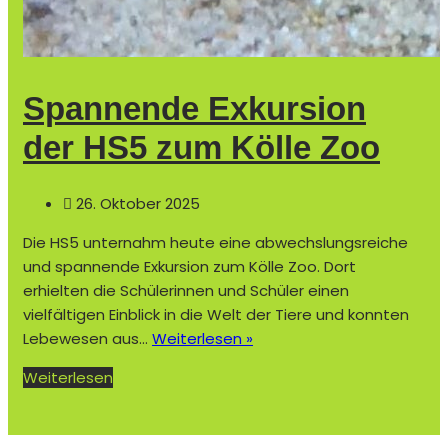
Spannende Exkursion
der HS5 zum Kölle Zoo
26. Oktober 2025
Die HS5 unternahm heute eine abwechslungsreiche
und spannende Exkursion zum Kölle Zoo. Dort
erhielten die Schülerinnen und Schüler einen
vielfältigen Einblick in die Welt der Tiere und konnten
S
Lebewesen aus…
Weiterlesen »
p
Weiterlesen
a
n
n