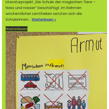
Literaturprojekt „Die Schule der magischen Tiere –
Nass und nasser“ beschäftigt. Im Rahmen
wöchentlicher Lerntheken setzten sich die
M
Schülerinnen…
Weiterlesen »
a
Weiterlesen
g
i
s
c
h
e
L
e
s
e
r
e
i
s