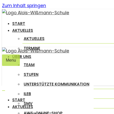
Zum Inhalt springen
START
AKTUELLES
AKTUELLES
TERMINE
ÜBER UNS
Menu
TEAM
Navigation
umschalten
STUFEN
UNTERSTÜTZTE KOMMUNIKATION
ILEB
Navigation
START
umschalten
SMV
AKTUELLES
AWS-ONLINE-SHOP