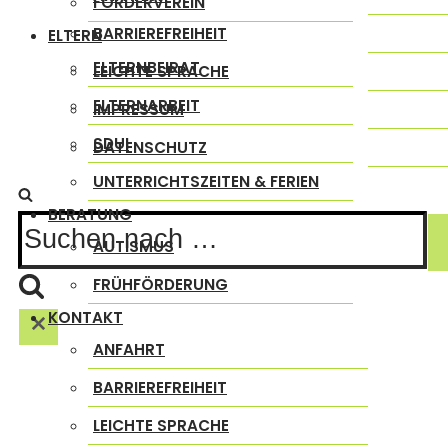
FÖRDERVEREIN
BARRIEREFREIHEIT
ELTERN
ELTERNBEIRAT
LEICHTE SPRACHE
ELTERNARBEIT
IMPRESSUM
SDUI
DATENSCHUTZ
UNTERRICHTSZEITEN & FERIEN
BERATUNG
Suchen
AUTISMUS
nach …
FRÜHFÖRDERUNG
KONTAKT
ANFAHRT
BARRIEREFREIHEIT
LEICHTE SPRACHE