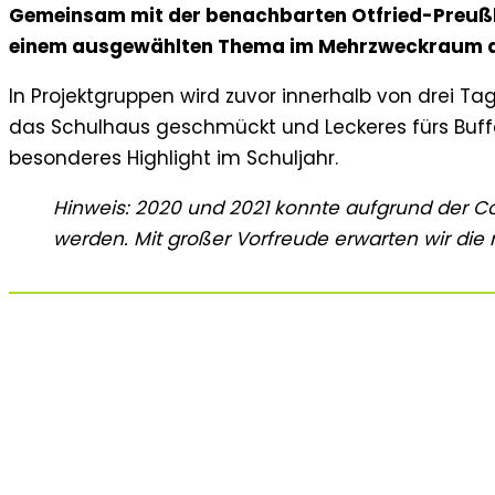
Gemeinsam mit der benachbarten Otfried-Preußl
einem ausgewählten Thema im Mehrzweckraum de
In Projektgruppen wird zuvor innerhalb von drei T
das Schulhaus geschmückt und Leckeres fürs Buffet
besonderes Highlight im Schuljahr.
Hinweis: 2020 und 2021 konnte aufgrund der
werden. Mit großer Vorfreude erwarten wir die
Faschenacht 2019
Ausgelassen feierten am Schmutzigen Donnerstag
Faschenacht zum Thema „Zirkus“ im Mehrzweck