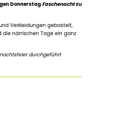
igen Donnerstag
Faschenacht
zu
 und Verkleidungen gebastelt,
d die närrischen Tage ein ganz
achtsfeier durchgeführt
 lustige Gestalten