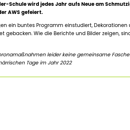
er-Schule wird jedes Jahr aufs Neue am Schmutz
r AWS gefeiert.
agen ein buntes Programm einstudiert, Dekorationen
 gebacken. Wie die Berichte und Bilder zeigen, sin
 Coronamaßnahmen leider keine gemeinsame Faschen
 närrischen Tage im Jahr 2022
 viele Prinzessinnen, Clowns, Cowboys und andere
raum der AWS.