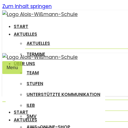
Zum Inhalt springen
START
AKTUELLES
AKTUELLES
TERMINE
ÜBER UNS
Menu
TEAM
Navigation
umschalten
STUFEN
UNTERSTÜTZTE KOMMUNIKATION
ILEB
Navigation
START
umschalten
SMV
AKTUELLES
AWS-ONLINE-SHOP