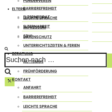
FÖRDERVEREIN
BARRIEREFREIHEIT
ELTERN
ELTERNBEIRAT
LEICHTE SPRACHE
ELTERNARBEIT
IMPRESSUM
SDUI
DATENSCHUTZ
UNTERRICHTSZEITEN & FERIEN
BERATUNG
Suchen
AUTISMUS
nach …
FRÜHFÖRDERUNG
KONTAKT
ANFAHRT
BARRIEREFREIHEIT
LEICHTE SPRACHE